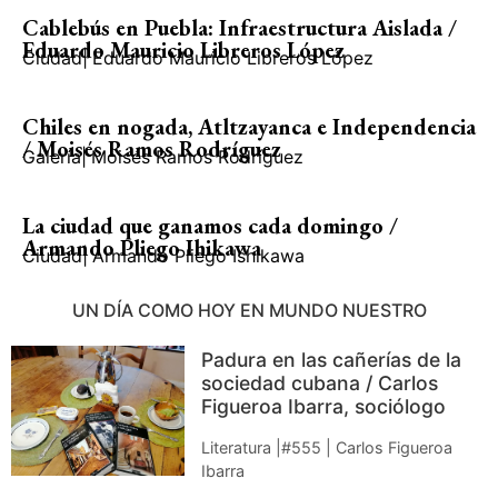
Cablebús en Puebla: Infraestructura Aislada /
Eduardo Mauricio Libreros López
Ciudad
|
Eduardo Mauricio Libreros López
Chiles en nogada, Atltzayanca e Independencia
/ Moisés Ramos Rodríguez
Galería
|
Moisés Ramos Rodríguez
La ciudad que ganamos cada domingo /
Armando Pliego Ihikawa
Ciudad
|
Armando Pliego Ishikawa
UN DÍA COMO HOY EN MUNDO NUESTRO
Padura en las cañerías de la
sociedad cubana / Carlos
Figueroa Ibarra, sociólogo
Literatura |#555 | Carlos Figueroa
Ibarra