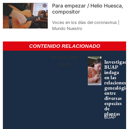
Para empezar / Helio Huesca,
compositor
Voces en los días del coronavirus |
Mundo Nuestro
CONTENIDO RELACIONADO
No data was
Investigad
found
BUAP
indaga
en las
relaciones
genealógic
entre
diversas
especies
de
plantas
BUAP