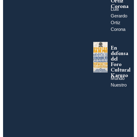
Ortiz
Corona
Luis
Gerardo
Ortiz
Corona
En
defensa
del
Foro
Cultural
Karuzo
Mundo
Nuestro