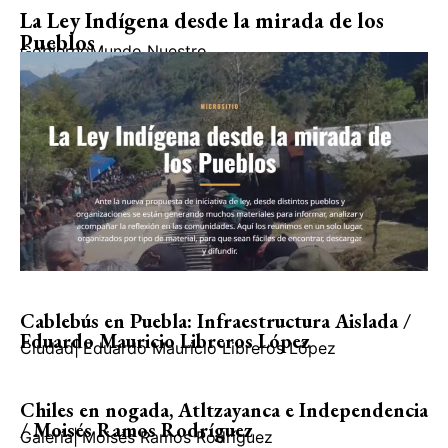
La Ley Indígena desde la mirada de los
Pueblos
Gobierno
Mundo Nuestro
Cablebús en Puebla: Infraestructura Aislada /
Eduardo Mauricio Libreros López
Ciudad
|
Eduardo Mauricio Libreros López
Chiles en nogada, Atltzayanca e Independencia
/ Moisés Ramos Rodríguez
Galería
|
Moisés Ramos Rodríguez