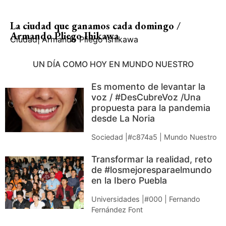
La ciudad que ganamos cada domingo /
Armando Pliego Ihikawa
Ciudad
|
Armando Pliego Ishikawa
UN DÍA COMO HOY EN MUNDO NUESTRO
Es momento de levantar la
voz / #DesCubreVoz /Una
propuesta para la pandemia
desde La Noria
Sociedad |#c874a5 | Mundo Nuestro
Transformar la realidad, reto
de #losmejoresparaelmundo
en la Ibero Puebla
Universidades |#000 | Fernando
Fernández Font