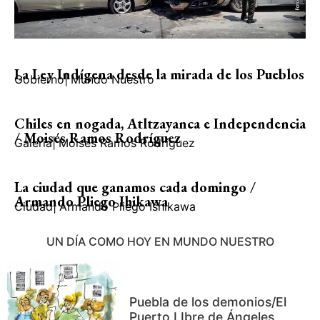
La Ley Indígena desde la mirada de los Pueblos
Gobierno
|
Mundo Nuestro
Chiles en nogada, Atltzayanca e Independencia
/ Moisés Ramos Rodríguez
Galería
|
Moisés Ramos Rodríguez
La ciudad que ganamos cada domingo /
Armando Pliego Ihikawa
Ciudad
|
Armando Pliego Ishikawa
UN DÍA COMO HOY EN MUNDO NUESTRO
Puebla de los demonios/El
Puerto LIbre de Ángeles