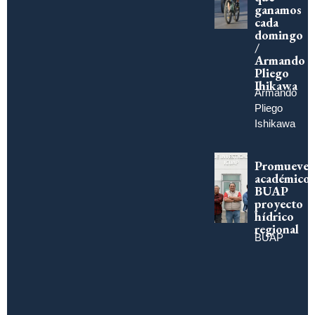
ganamos
cada
domingo
/
Armando
Pliego
Ihikawa
Armando
Pliego
Ishikawa
Promueve
académico
BUAP
proyecto
hídrico
regional
BUAP