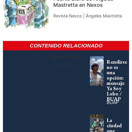
Mastretta en Nexos
Revista Nexos | Ángeles Mastretta
CONTENIDO RELACIONADO
No data was
Rendirse
found
no es
una
opción:
mensaje
Ya Soy
Lobo /
BUAP
BUAP
La
ciudad
que