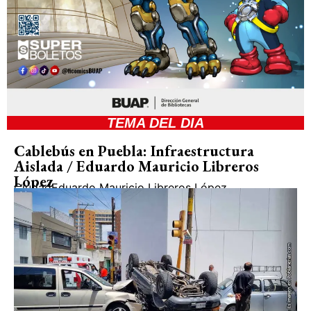
TEMA DEL DIA
Cablebús en Puebla: Infraestructura
Aislada / Eduardo Mauricio Libreros
López
Ciudad
Eduardo Mauricio Libreros López