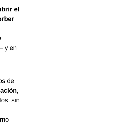
brir el
orber
e
— y en
os de
lación
,
os, sin
erno