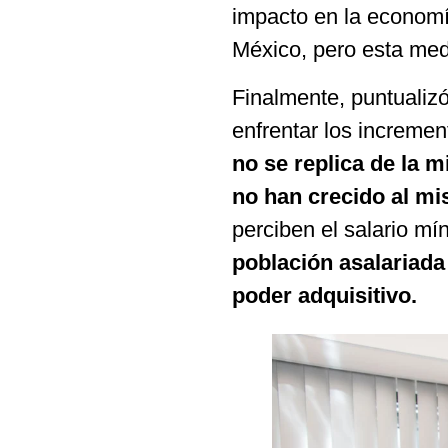
impacto en la economí
México, pero esta med
Finalmente, puntualiz
enfrentar los increme
no se replica de la m
no han crecido al m
perciben el salario m
población asalariada
poder adquisitivo.