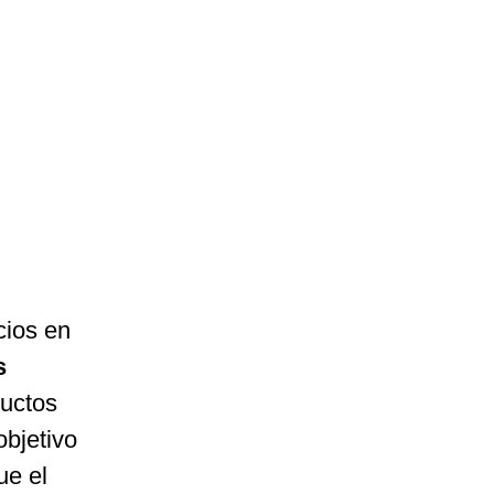
cios en
s
ductos
objetivo
ue el