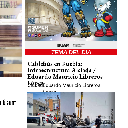
TEMA DEL DIA
Cablebús en Puebla:
Infraestructura Aislada /
Eduardo Mauricio Libreros
López
Ciudad
Eduardo Mauricio Libreros
López
ntar