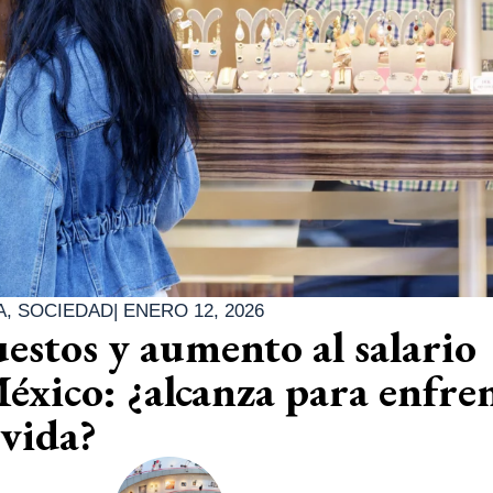
A
,
SOCIEDAD
|
ENERO 12, 2026
stos y aumento al salario
xico: ¿alcanza para enfre
 vida?