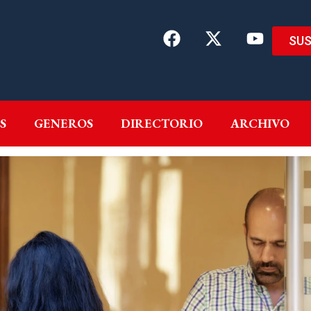
SUS
EMAS
AUTORES
GENEROS
DIRECTORIO
ARCH
S
GENEROS
DIRECTORIO
ARCHIVO