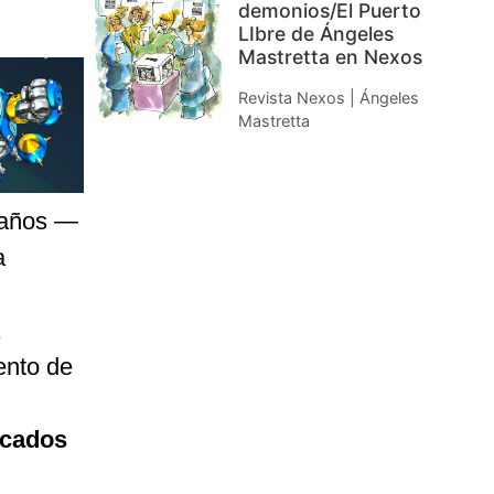
demonios/El Puerto
LIbre de Ángeles
Mastretta en Nexos
Revista Nexos | Ángeles
Mastretta
s años —
a
,
ento de
icados