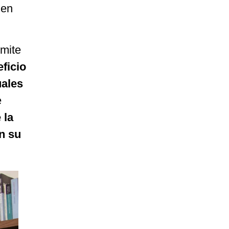
 en
rmite
ficio
uales
e
 la
n su