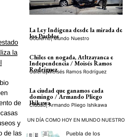
La Ley Indígena desde la mirada de
los Pueblos
Gobierno
|
Mundo Nuestro
estado
iza la
Chiles en nogada, Atltzayanca e
l
Independencia / Moisés Ramos
Rodríguez
Galería
|
Moisés Ramos Rodríguez
bio
La ciudad que ganamos cada
men
domingo / Armando Pliego
Ihikawa
ento de
Ciudad
|
Armando Pliego Ishikawa
 casas
UN DÍA COMO HOY EN MUNDO NUESTRO
useos y
o de las
Puebla de los