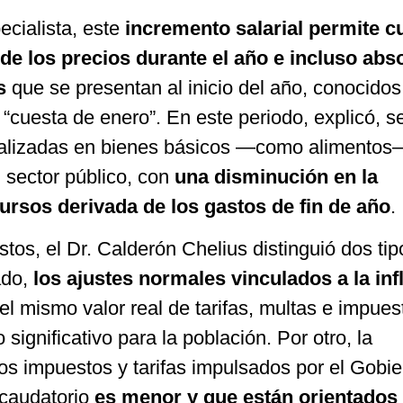
ecialista, este
incremento salarial permite cu
 los precios durante el año e incluso abs
s
que se presentan al inicio del año, conocidos
“cuesta de enero”. En este periodo, explicó, s
alizadas en bienes básicos —como alimentos
l sector público, con
una disminución en la
cursos derivada de los gastos de fin de año
.
tos, el Dr. Calderón Chelius distinguió dos tip
ado,
los ajustes normales vinculados a la inf
 mismo valor real de tarifas, multas e impuest
significativo para la población. Por otro, la
os impuestos y tarifas impulsados por el Gobi
ecaudatorio
es menor y que están orientados