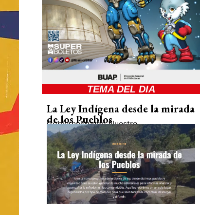
TEMA DEL DIA
La Ley Indígena desde la mirada
de los Pueblos
Gobierno
Mundo Nuestro