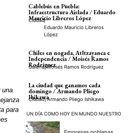
Cablebús en Puebla:
Infraestructura Aislada / Eduardo
Mauricio Libreros López
Ciudad
|
Eduardo Mauricio Libreros
López
Chiles en nogada, Atltzayanca e
Independencia / Moisés Ramos
Rodríguez
Galería
|
Moisés Ramos Rodríguez
La ciudad que ganamos cada
r una
domingo / Armando Pliego
Ihikawa
mejanza
Ciudad
|
Armando Pliego Ishikawa
ta para
UN DÍA COMO HOY EN MUNDO NUESTRO
nes
Empresas poblanas