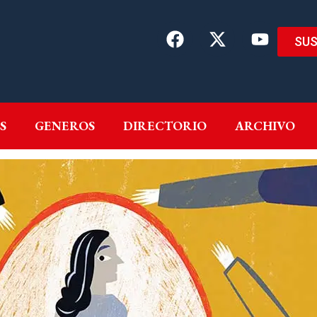
SUS
EMAS
AUTORES
GENEROS
DIRECTORIO
ARCH
S
GENEROS
DIRECTORIO
ARCHIVO