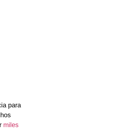
cia para
chos
ar
miles