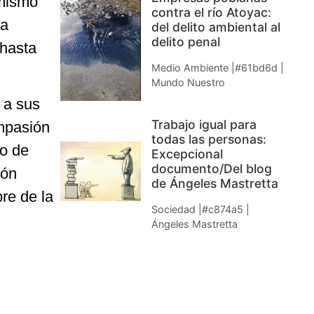
 mismo
contra el río Atoyac:
sa
del delito ambiental al
delito penal
 hasta
Medio Ambiente |#61bd6d |
Mundo Nuestro
 a sus
Trabajo igual para
ompasión
todas las personas:
so de
Excepcional
documento/Del blog
ión
de Ángeles Mastretta
bre de la
Sociedad |#c874a5 |
Ángeles Mastretta