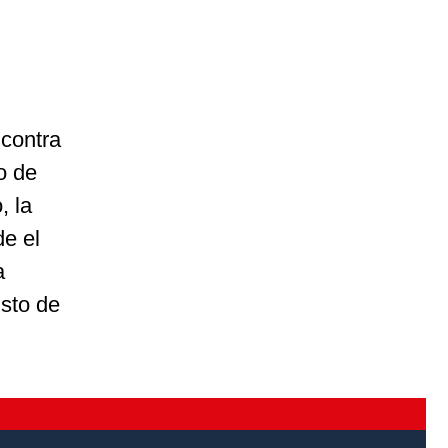
 contra
o de
, la
de el
a
usto de