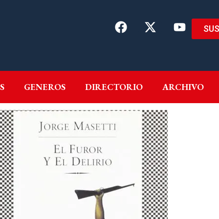
SUS
EMAS
AUTORES
GENEROS
DIRECTORIO
ARCH
S
GENEROS
DIRECTORIO
ARCHIVO