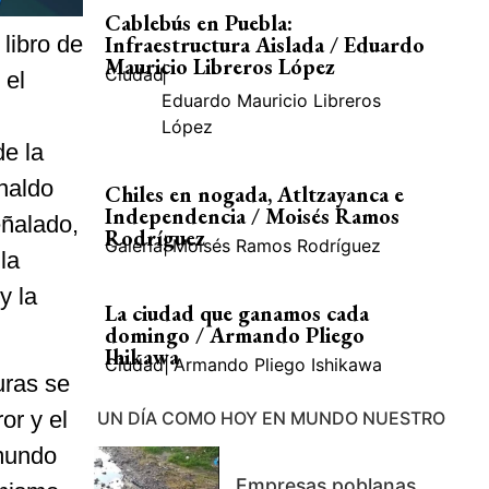
Cablebús en Puebla:
libro de
Infraestructura Aislada / Eduardo
Mauricio Libreros López
Ciudad
|
 el
Eduardo Mauricio Libreros
López
de la
naldo
Chiles en nogada, Atltzayanca e
Independencia / Moisés Ramos
eñalado,
Rodríguez
Galería
|
Moisés Ramos Rodríguez
la
y la
La ciudad que ganamos cada
domingo / Armando Pliego
Ihikawa
Ciudad
|
Armando Pliego Ishikawa
uras se
or y el
UN DÍA COMO HOY EN MUNDO NUESTRO
 mundo
Empresas poblanas