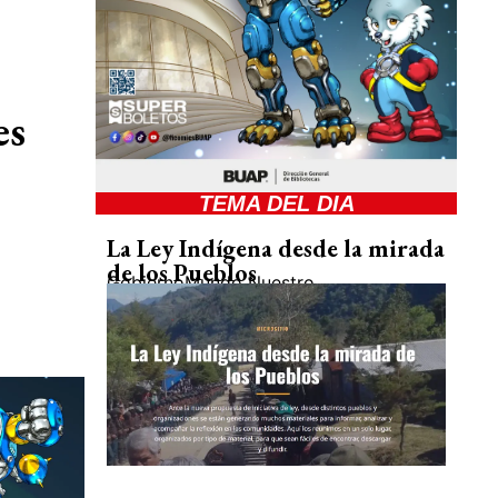
es
TEMA DEL DIA
La Ley Indígena desde la mirada
de los Pueblos
Gobierno
Mundo Nuestro