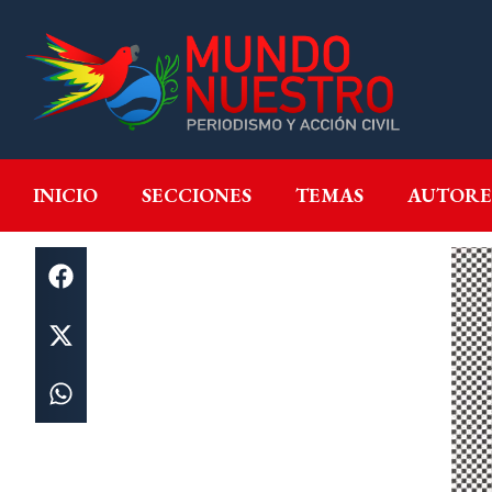
INICIO
SECCIONES
T
INICIO
SECCIONES
TEMAS
AUTORE