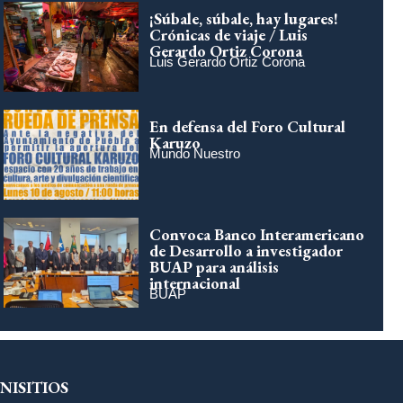
¡Súbale, súbale, hay lugares!
Crónicas de viaje / Luis
Gerardo Ortiz Corona
Luis Gerardo Ortiz Corona
En defensa del Foro Cultural
Karuzo
Mundo Nuestro
Convoca Banco Interamericano
de Desarrollo a investigador
BUAP para análisis
internacional
BUAP
NISITIOS