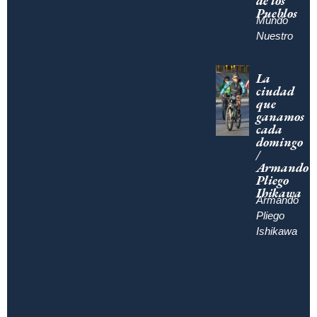
de los
Pueblos
Mundo
Nuestro
La
ciudad
que
ganamos
cada
domingo
/
Armando
Pliego
Ihikawa
Armando
Pliego
Ishikawa