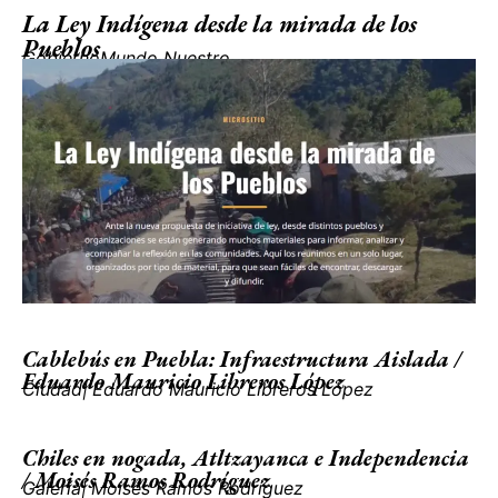
La Ley Indígena desde la mirada de los
Pueblos
Gobierno
Mundo Nuestro
Cablebús en Puebla: Infraestructura Aislada /
Eduardo Mauricio Libreros López
Ciudad
|
Eduardo Mauricio Libreros López
Chiles en nogada, Atltzayanca e Independencia
/ Moisés Ramos Rodríguez
Galería
|
Moisés Ramos Rodríguez