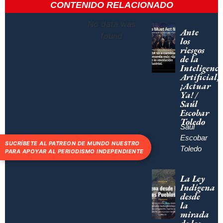
CONTENIDO RELACIONADO
No data was
Ante
found
los
riesgos
de la
Inteligenci
Artificial,
¡Actuar
Ya! /
Saúl
Escobar
Toledo
Saúl
Escobar
SUCRÍBETE AL PATREON DE MUNDO NUESTRO
Toledo
PARA APOYAR AL PERIODISMO INDEPENDIENTE
La Ley
Indígena
desde
la
mirada