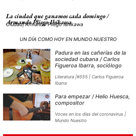
La ciudad que ganamos cada domingo /
Armando Pliego Ihikawa
Ciudad
|
Armando Pliego Ishikawa
UN DÍA COMO HOY EN MUNDO NUESTRO
Padura en las cañerías de la
sociedad cubana / Carlos
Figueroa Ibarra, sociólogo
Literatura |#555 | Carlos Figueroa
Ibarra
Para empezar / Helio Huesca,
compositor
Voces en los días del coronavirus |
Mundo Nuestro