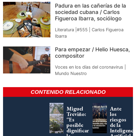
Padura en las cañerías de la
sociedad cubana / Carlos
Figueroa Ibarra, sociólogo
Literatura |#555 | Carlos Figueroa
Ibarra
Para empezar / Helio Huesca,
compositor
Voces en los días del coronavirus |
Mundo Nuestro
CONTENIDO RELACIONADO
Miguel
Ante
Treviño:
los
“Es
riesgos
posible
de la
dignificar
Inteligenci
la
Artificial,