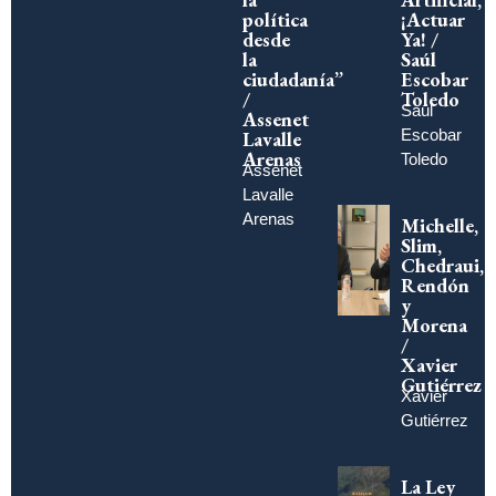
política
¡Actuar
desde
Ya! /
la
Saúl
ciudadanía”
Escobar
/
Toledo
Saúl
Assenet
Escobar
Lavalle
Arenas
Toledo
Assenet
Lavalle
Arenas
Michelle,
Slim,
Chedraui,
Rendón
y
Morena
/
Xavier
Gutiérrez
Xavier
Gutiérrez
La Ley