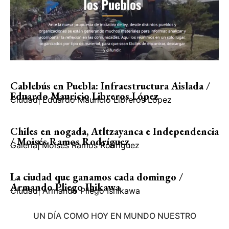
Cablebús en Puebla: Infraestructura Aislada /
Eduardo Mauricio Libreros López
Ciudad
|
Eduardo Mauricio Libreros López
Chiles en nogada, Atltzayanca e Independencia
/ Moisés Ramos Rodríguez
Galería
|
Moisés Ramos Rodríguez
La ciudad que ganamos cada domingo /
Armando Pliego Ihikawa
Ciudad
|
Armando Pliego Ishikawa
UN DÍA COMO HOY EN MUNDO NUESTRO