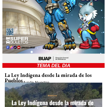
TEMA DEL DIA
La Ley Indígena desde la mirada de los
Pueblos
Gobierno
Mundo Nuestro