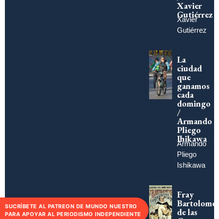
Xavier
Gutiérrez
Xavier
Gutiérrez
La
ciudad
que
ganamos
cada
domingo
/
Armando
Pliego
Ihikawa
Armando
Pliego
Ishikawa
Fray
Bartolomé
SUCRÍBETE AL PATREON DE MUNDO NUESTRO
de las
PARA APOYAR AL PERIODISMO INDEPENDIENTE