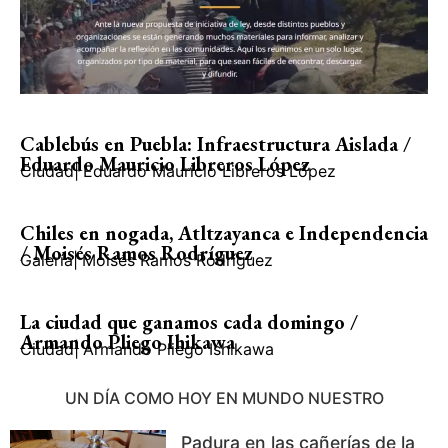
Cablebús en Puebla: Infraestructura Aislada /
Eduardo Mauricio Libreros López
Ciudad
|
Eduardo Mauricio Libreros López
Chiles en nogada, Atltzayanca e Independencia
/ Moisés Ramos Rodríguez
Galería
|
Moisés Ramos Rodríguez
La ciudad que ganamos cada domingo /
Armando Pliego Ihikawa
Ciudad
|
Armando Pliego Ishikawa
UN DÍA COMO HOY EN MUNDO NUESTRO
Padura en las cañerías de la