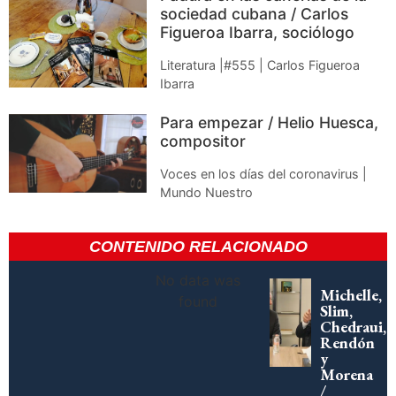
sociedad cubana / Carlos
Figueroa Ibarra, sociólogo
Literatura |#555 | Carlos Figueroa
Ibarra
Para empezar / Helio Huesca,
compositor
Voces en los días del coronavirus |
Mundo Nuestro
CONTENIDO RELACIONADO
No data was
Michelle,
found
Slim,
Chedraui,
Rendón
y
Morena
/