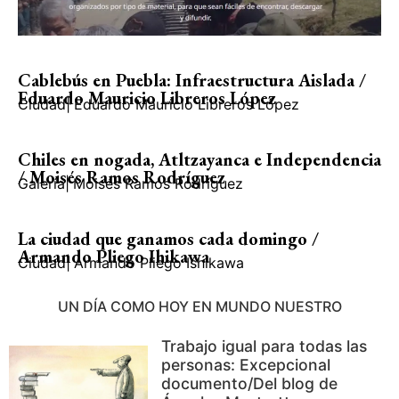
Cablebús en Puebla: Infraestructura Aislada /
Eduardo Mauricio Libreros López
Ciudad
|
Eduardo Mauricio Libreros López
Chiles en nogada, Atltzayanca e Independencia
/ Moisés Ramos Rodríguez
Galería
|
Moisés Ramos Rodríguez
La ciudad que ganamos cada domingo /
Armando Pliego Ihikawa
Ciudad
|
Armando Pliego Ishikawa
UN DÍA COMO HOY EN MUNDO NUESTRO
Trabajo igual para todas las
personas: Excepcional
documento/Del blog de