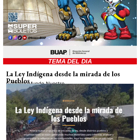
TEMA DEL DIA
La Ley Indígena desde la mirada de los
Pueblos
Gobierno
Mundo Nuestro