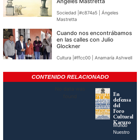
Ángeles Mastretta
Sociedad |#c874a5 | Ángeles
Mastretta
Cuando nos encontrábamos
en las calles con Julio
Glockner
Cultura |#ffcc00 | Anamaría Ashwell
CONTENIDO RELACIONADO
No data was
En
found
defensa
del
Foro
Cultural
Karuzo
Mundo
Nuestro