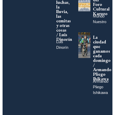
luchas,
Foro
la
Cultural
lluvia,
Karuzo
las
Mundo
cemitas
Nuestro
y otras
cosas
/ Luis
La
Dinorín
ciudad
Luis
que
Dinorín
ganamos
cada
domingo
/
Armando
Pliego
Ihikawa
Armando
Pliego
Ishikawa