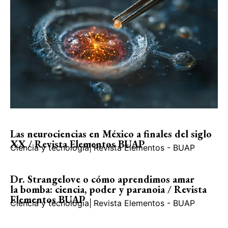
Las neurociencias en México a finales del siglo
XX / Revista Elementos BUAP
Ciencia y tecnología
|
Revista Elementos - BUAP
Dr. Strangelove o cómo aprendimos amar
la bomba: ciencia, poder y paranoia / Revista
Elementos BUAP
Ciencia y tecnología
|
Revista Elementos - BUAP