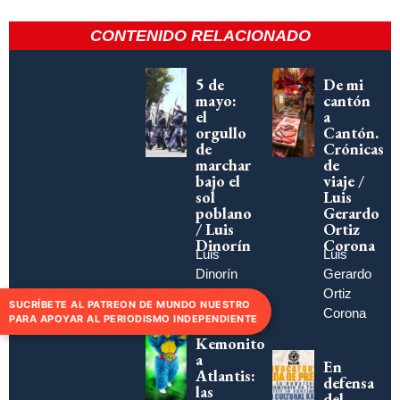
CONTENIDO RELACIONADO
5 de
De mi
mayo:
cantón
el
a
orgullo
Cantón.
de
Crónicas
marchar
de
bajo el
viaje /
sol
Luis
poblano
Gerardo
/ Luis
Ortiz
Dinorín
Corona
Luis
Luis
Dinorín
Gerardo
Ortiz
SUCRÍBETE AL PATREON DE MUNDO NUESTRO
Corona
PARA APOYAR AL PERIODISMO INDEPENDIENTE
De
Kemonito
a
En
Atlantis:
defensa
las
del