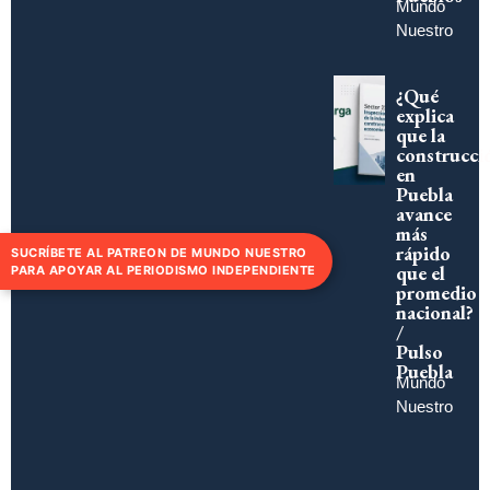
desde
la
mirada
de los
Pueblos
Mundo
Nuestro
¿Qué
explica
que la
construcci
SUCRÍBETE AL PATREON DE MUNDO NUESTRO
en
PARA APOYAR AL PERIODISMO INDEPENDIENTE
Puebla
avance
más
rápido
que el
promedio
nacional?
/
Pulso
Puebla
Mundo