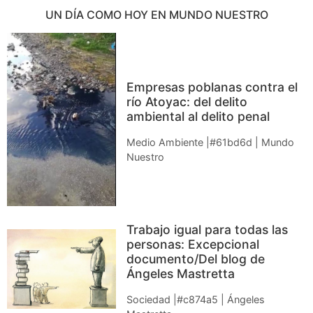
La ciudad que ganamos cada domingo /
Armando Pliego Ihikawa
Ciudad
|
Armando Pliego Ishikawa
UN DÍA COMO HOY EN MUNDO NUESTRO
Empresas poblanas contra el
río Atoyac: del delito
ambiental al delito penal
Medio Ambiente |#61bd6d | Mundo
Nuestro
Trabajo igual para todas las
personas: Excepcional