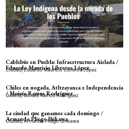
Pueblos
Gobierno
Mundo Nuestro
Cablebús en Puebla: Infraestructura Aislada /
Eduardo Mauricio Libreros López
Ciudad
|
Eduardo Mauricio Libreros López
Chiles en nogada, Atltzayanca e Independencia
/ Moisés Ramos Rodríguez
Galería
|
Moisés Ramos Rodríguez