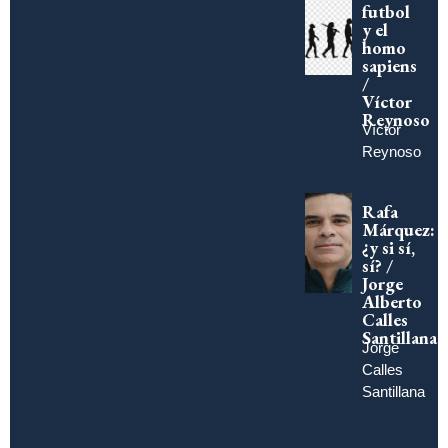
futbol
y el
homo
sapiens
/
Víctor
Reynoso
Víctor
Reynoso
Rafa
Márquez:
¿y si sí,
sí? /
Jorge
Alberto
Calles
Santillana
Jorge
Calles
Santillana