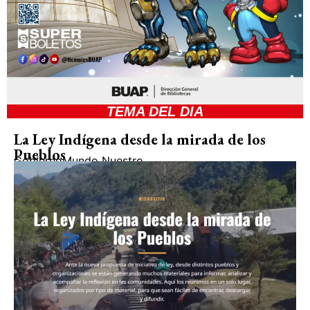
TEMA DEL DIA
La Ley Indígena desde la mirada de los
Pueblos
Gobierno
Mundo Nuestro