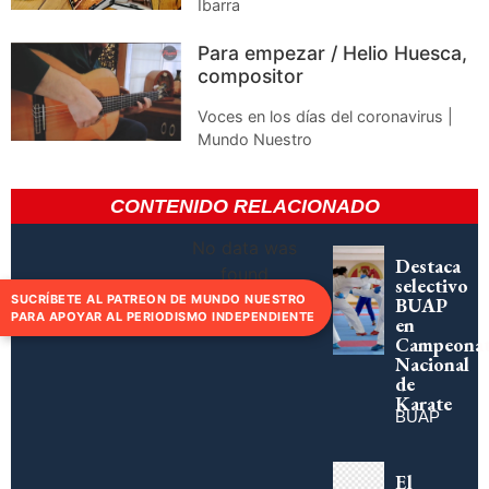
Ibarra
Para empezar / Helio Huesca,
compositor
Voces en los días del coronavirus |
Mundo Nuestro
CONTENIDO RELACIONADO
No data was
Destaca
found
selectivo
SUCRÍBETE AL PATREON DE MUNDO NUESTRO
BUAP
PARA APOYAR AL PERIODISMO INDEPENDIENTE
en
Campeona
Nacional
de
Karate
BUAP
El