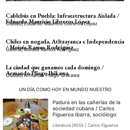
Cablebús en Puebla: Infraestructura Aislada /
Eduardo Mauricio Libreros López
Ciudad
|
Eduardo Mauricio Libreros López
Chiles en nogada, Atltzayanca e Independencia
/ Moisés Ramos Rodríguez
Galería
|
Moisés Ramos Rodríguez
La ciudad que ganamos cada domingo /
Armando Pliego Ihikawa
Ciudad
|
Armando Pliego Ishikawa
UN DÍA COMO HOY EN MUNDO NUESTRO
Padura en las cañerías de la
sociedad cubana / Carlos
Figueroa Ibarra, sociólogo
Literatura |#555 | Carlos Figueroa