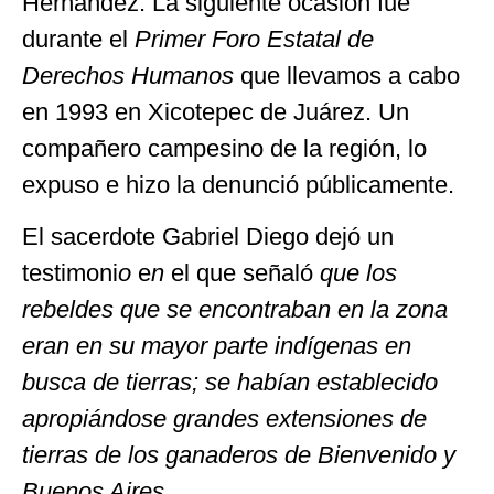
Hernández. La siguiente ocasión fue
durante el
Primer Foro Estatal
de
Derechos
Humanos
que llevamos a cabo
en 1993 en Xicotepec de Juárez. Un
compañero campesino de la región, lo
expuso e hizo la denunció públicamente.
El
sacerdote Gabriel
Diego
dejó un
testimoni
o
e
n
el
que
señaló
que los
rebeldes que se encontraban en la zona
eran en su mayor parte indígenas en
busca de tierras; se habían establecido
apropiándose grandes extensiones de
tierras de los ganaderos de Bienvenido y
Buenos Aires.