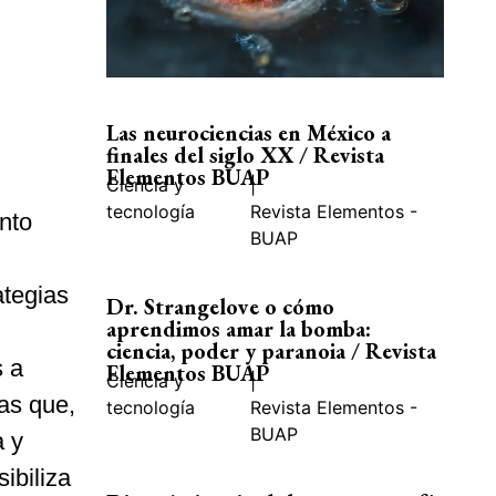
Las neurociencias en México a
finales del siglo XX / Revista
Elementos BUAP
Ciencia y
|
tecnología
Revista Elementos -
ento
BUAP
ategias
Dr. Strangelove o cómo
aprendimos amar la bomba:
ciencia, poder y paranoia / Revista
s a
Elementos BUAP
Ciencia y
|
mas que,
tecnología
Revista Elementos -
BUAP
a y
ibiliza