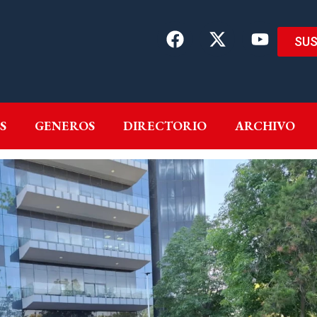
SUS
EMAS
AUTORES
GENEROS
DIRECTORIO
ARCH
S
GENEROS
DIRECTORIO
ARCHIVO