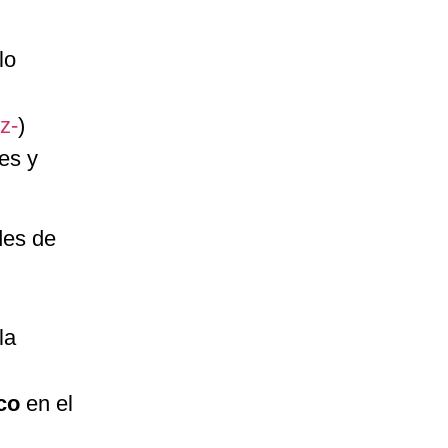
lo
z-
)
es y
des de
la
co
en el