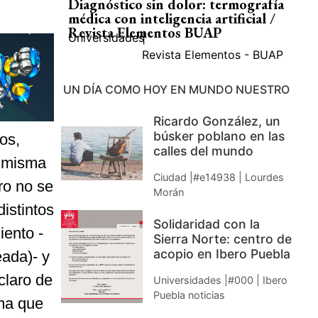
Diagnóstico sin dolor: termografía
médica con inteligencia artificial /
Revista Elementos BUAP
Universidades
|
Revista Elementos - BUAP
UN DÍA COMO HOY EN MUNDO NUESTRO
Ricardo González, un
búsker poblano en las
os,
calles del mundo
a misma
Ciudad |#e14938 | Lourdes
ro no se
Morán
istintos
Solidaridad con la
iento -
Sierra Norte: centro de
acopio en Ibero Puebla
ada)- y
claro de
Universidades |#000 | Ibero
Puebla noticias
ma que