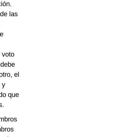
ión.
de las
de
 voto
 debe
tro, el
 y
ndo que
s.
embros
mbros