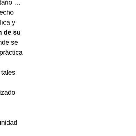
tario …
recho
lica y
n de su
nde se
práctica
 tales
lizado
unidad