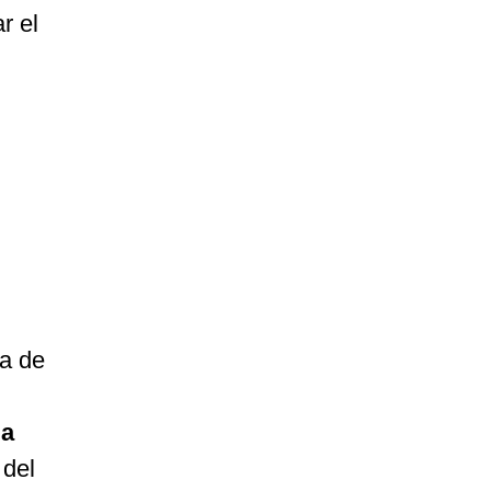
r el
ma de
la
 del