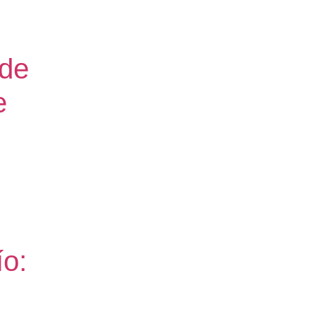
 de
e
ío: