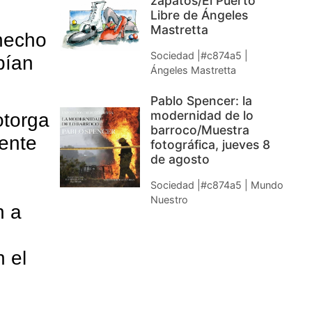
zapatos/El Puerto
Libre de Ángeles
Mastretta
 hecho
Sociedad |#c874a5 |
bían
Ángeles Mastretta
Pablo Spencer: la
modernidad de lo
otorga
barroco/Muestra
ente
fotográfica, jueves 8
de agosto
Sociedad |#c874a5 | Mundo
Nuestro
n a
 el