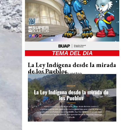
TEMA DEL DIA
La Ley Indígena desde la mirada
de los Pueblos
Gobierno
Mundo Nuestro