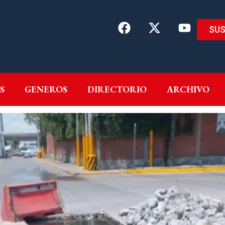
SUS
EMAS
AUTORES
GENEROS
DIRECTORIO
ARCH
S
GENEROS
DIRECTORIO
ARCHIVO