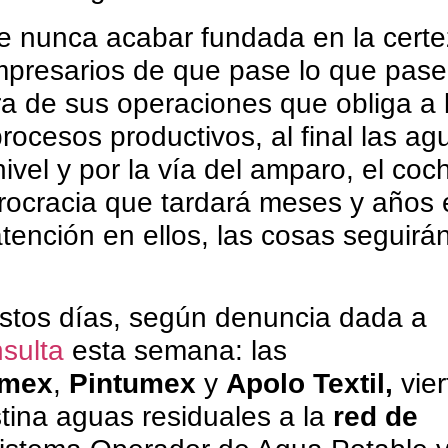
de nunca acabar fundada en la cert
mpresarios de que pase lo que pase
ra de sus operaciones que obliga a 
procesos productivos, al final las ag
ivel y por la vía del amparo, el co
urocracia que tardará meses y años 
atención en ellos, las cosas seguirá
estos días, según denuncia dada a
sulta
esta semana: las
rmex
,
Pintumex
y
Apolo Textil,
vie
tina aguas residuales a la
red de