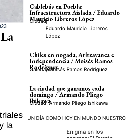
Cablebús en Puebla:
Infraestructura Aislada / Eduardo
Mauricio Libreros López
Ciudad
|
023
Eduardo Mauricio Libreros
 La
López
Chiles en nogada, Atltzayanca e
Independencia / Moisés Ramos
Rodríguez
Galería
|
Moisés Ramos Rodríguez
La ciudad que ganamos cada
domingo / Armando Pliego
Ihikawa
Ciudad
|
Armando Pliego Ishikawa
riales
UN DÍA COMO HOY EN MUNDO NUESTRO
y la
Enigma en los