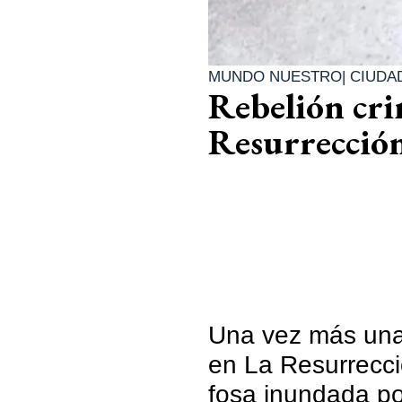
MUNDO NUESTRO
|
CIUDA
Rebelión crim
Resurrección
Una vez más una 
en La Resurrecci
fosa inundada p