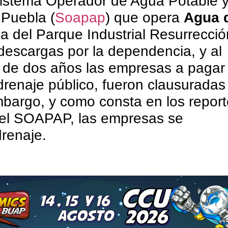
istema Operador de Agua Potable 
 Puebla (
Soapap
) que opera
Agua 
a del Parque Industrial Resurrecció
 descargas por la dependencia, y al
de dos años las empresas a pagar 
drenaje público, fueron clausuradas 
mbargo, y como consta en los repor
del SOAPAP, las empresas se
drenaje.