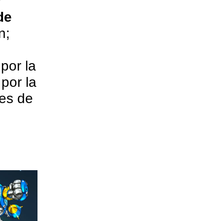
y
de
n;
por la
por la
tes de