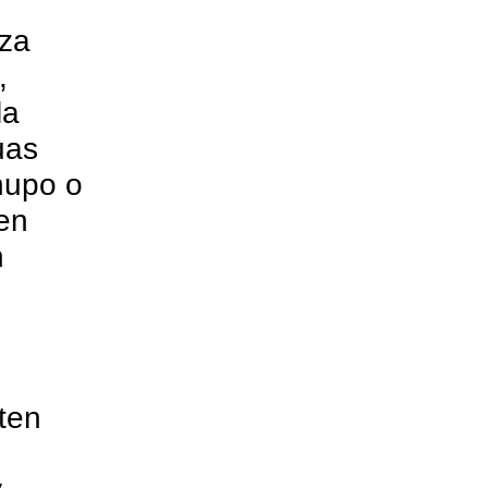
eza
,
la
uas
chupo o
en
n
rten